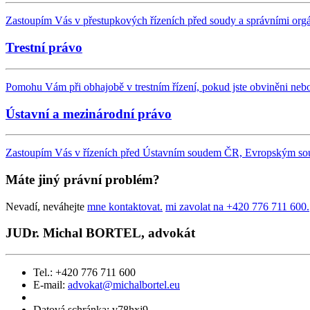
Zastoupím Vás v přestupkových řízeních před soudy a správními org
Trestní právo
Pomohu Vám při obhajobě v trestním řízení, pokud jste obviněni neb
Ústavní a mezinárodní právo
Zastoupím Vás v řízeních před Ústavním soudem ČR, Evropským soud
Máte jiný právní problém?
Nevadí, neváhejte
mne kontaktovat.
mi zavolat na +420 776 711 600.
JUDr. Michal BORTEL, advokát
Tel.: +420 776 711 600
E-mail:
advokat@michalbortel.eu
Datová schránka: v78hxj9