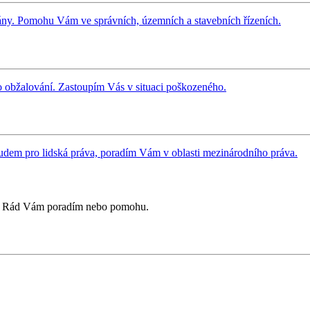
ány. Pomohu Vám ve správních, územních a stavebních řízeních.
o obžalování. Zastoupím Vás v situaci poškozeného.
em pro lidská práva, poradím Vám v oblasti mezinárodního práva.
Rád Vám poradím nebo pomohu.