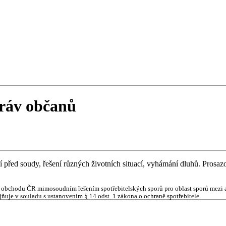
ráv občanů
řed soudy, řešení různých životních situací, vyhámání dluhů. Prosazová
 obchodu ČR mimosoudním řešením spotřebitelských sporů pro oblast sporů mezi a
ňuje v souladu s ustanovením § 14 odst. 1 zákona o ochraně spotřebitele.