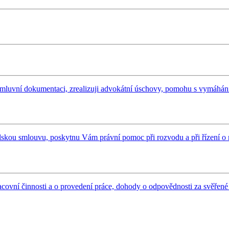
u smluvní dokumentaci, zrealizuji advokátní úschovy, pomohu s vymáh
skou smlouvu, poskytnu Vám právní pomoc při rozvodu a při řízení o 
ovní činnosti a o provedení práce, dohody o odpovědnosti za svěřené