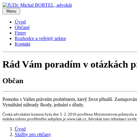
Menu
Úvod
Občané
Firmy
Rozhodce a veřejný sektor
Kontakt
Rád Vám poradím v otázkách p
Občan
Pomohu s Vašim právním problémem, který život přináší. Zastupování p
Vymáhání náhrady škody, jednání s úřady.
Česká advokátní komora byla dne 5. 2. 2016 pověřena Ministerstvem průmyslu a
stránka tohoto pověřeného subjektu je www.cak.cz. Advokát tuto informaci uveřej
Úvod
Služby pro občany